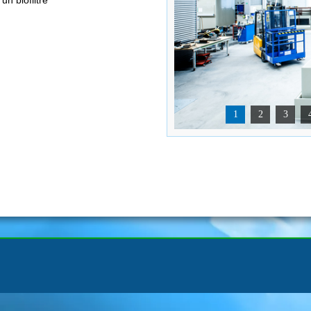
n biofiltre
1
2
3