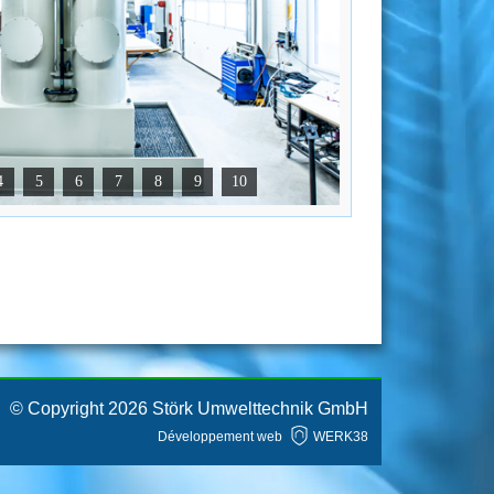
4
5
6
7
8
9
10
© Copyright 2026 Störk Umwelttechnik GmbH
Développement web
WERK38