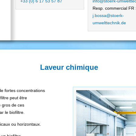
+33 (0) 6 17 53 57 87
info@stoerk-umweltte
Resp. commercial FR 
j.bossa@stoerk-
umwelttechnik.de
Laveur chimique
 de fortes concentrations
iltre peut être
e gros de ces
r le biofiltre.
ticaux ou horizontaux.