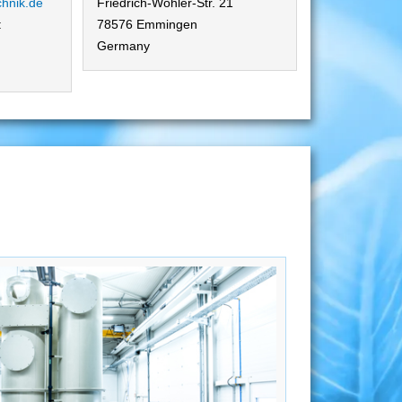
chnik.de
Friedrich-Wöhler-Str. 21
:
78576 Emmingen
Germany