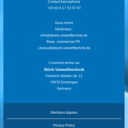
Contact francophone
+33 (0) 6 17 53 57 87
Nous écrire
Générique :
info@stoerk-umwelttechnik.de
Resp. commercial FR :
j.bossa@stoerk-umwelttechnik.de
Comment arriver au
Störk Umwelttechnik
Friedrich-Wöhler-Str. 21
78576 Emmingen
Germany
Mentions légales
Privacy Policy