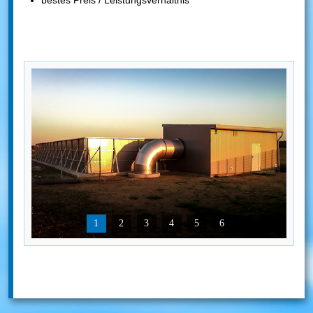
bestes Preis / Leistungsverhältnis
1
2
3
4
5
6